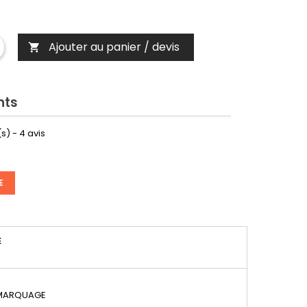
Ajouter au panier / devis

nts
s) -
4
avis
E
É
 MARQUAGE