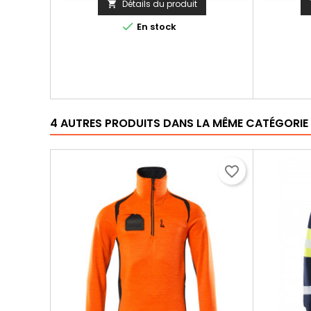
Détails du produit


En stock
4 AUTRES PRODUITS DANS LA MÊME CATÉGORIE 
favorite_border