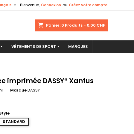

ançais
Bienvenue,
Connexion
ou
Créez votre compte
×
×
×
shopping_cart
Panier:
0
Produits - 0,00 CHF
VÊTEMENTS DE SPORT
MARQUES
n
s
uée imprimée DASSY® Xantus
NI
Marque
DASSY
Style
STANDARD