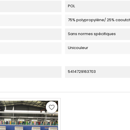
POL
75% polypropylène/ 25% caoutc
Sans normes spécifiques
Unicouleur
5414729163703
favorite_border