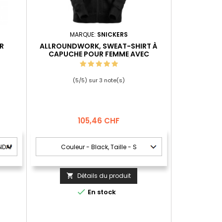
MARQUE:
SNICKERS
ER
ALLROUNDWORK, SWEAT-SHIRT À
CAPUCHE POUR FEMME AVEC
FERMETURE À GLISSIÈRE
(
5
/
5
) sur
3
note(s)
Prix
105,46 CHF
Détails du produit


En stock