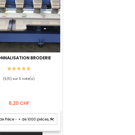
NNALISATION BRODERIE
(
5
/
5
) sur
5
note(s)
Prix
6,20 CHF