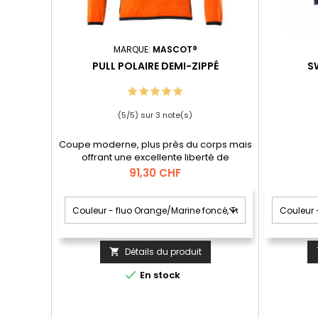
MARQUE:
MASCOT®
PULL POLAIRE DEMI-ZIPPÉ
S
(
5
/
5
) sur
3
note(s)
Coupe moderne, plus près du corps mais
offrant une excellente liberté de
mouvement.; Col zippé avec rabat
Prix
91,30 CHF
coupe-vent.; Poches frontales avec
fermeture zippée pour un rangement sûr.;
Porte-badge amovible.; Effets
réfléchissants pour être encore plus
visible.
Détails du produit


En stock