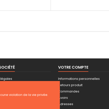
SOCIÉTÉ
VOTRE COMPTE
 légales
Informations personnelles
 d'utilisation
Retours produit
Commandes
ucune violation de la vie privée.
ez-nous
Avoirs
ite
Adresses