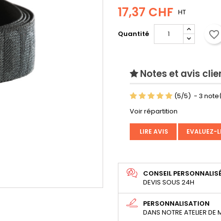
17,37 CHF
HT
favorite_border
Quantité
Notes et avis clie
(
5
/
5
)
-
3
note(
Voir répartition
LIRE AVIS
EVALUEZ-L
CONSEIL PERSONNALIS
DEVIS SOUS 24H
PERSONNALISATION
DANS NOTRE ATELIER DE