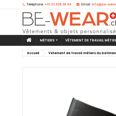
Téléphone:
+41 32 926 28 04
Email:
info@be-wear
Aj
Cr
Co
add_circle_outline
Vo
No
d'e
MÉTIERS
VÊTEMENT DE TRAVAIL MÉTI
Accueil
Vetement de travail métiers du batimen