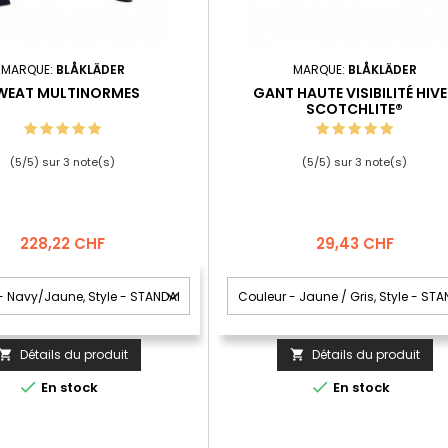
MARQUE:
BLÅKLÄDER
MARQUE:
BLÅKLÄDER
WEAT MULTINORMES
GANT HAUTE VISIBILITÉ HIV
SCOTCHLITE®
(
5
/
5
) sur
3
note(s)
(
5
/
5
) sur
3
note(s)
Prix
Prix
228,22 CHF
29,43 CHF
Détails du produit
Détails du produit




En stock
En stock