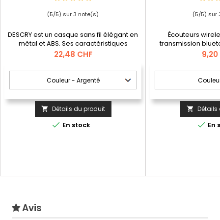
(
5
/
5
) sur
3
note(s)
(
5
/
5
) sur
DESCRY est un casque sans fil élégant en
Écouteurs wirel
métal et ABS. Ses caractéristiques
transmission bluet
techniques en font un objet de haute
jusqu'à 1.5 h. Fonct
Prix
Prix
22,48 CHF
9,20
fonctionnalité. Il contient une transmission
contrôle du volume
Bluetooth 5.0 et a une portée allant jusqu'à
playlist du dispositif
10 m. Ses fonctionnalités incluent:
USB/micro-USB pour c
microphone, bouton pour répondre aux
base pour charger. 
appels et connexion à la playlist de
cad
l'appareil mobile. Le boîtier de charge
Détails du produit
Détails


est...


En stock
En 
Avis