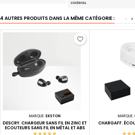
cadeau
4 AUTRES PRODUITS DANS LA MÊME CATÉGORIE :
<
>
favorite_border
MARQUE:
EKSTON
MARQUE:
DESCRY. CHARGEUR SANS FIL EN ZINC ET
CHARGAFF. ÉCOU
ECOUTEURS SANS FIL EN MÉTAL ET ABS