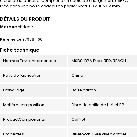
d'état de la batterie. Comprend un câble de chargement USB-C.
Livré dans une boîte cadeau en papier kraft. 80 x 38 x 32 mm
DÉTAILS DU PRODUIT
Marque
hi!dea™
Référence
97938-160
Fiche technique
Normes Environnementale
MSDS, BPA Free, RED, REACH
Pays de fabrication
Chine
Emballage
Boîte carton
Matière composition
Fibre de paille de blé et PP
ProductComponents
Coffret
Properties
Bluetooth, Livré avec coffret