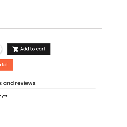
Add to cart

duit
 and reviews
 yet