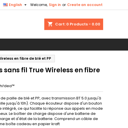

English
Welcome,
Sign in
or
Create an account
×
×
×
shopping_cart
Cart:
0
Products - 0.00
n
ireless en fibre de blé et PP
t
 sans fil True Wireless en fibre
hi!dea™
de paille de blé et PP, avec transmission BT 5.0 jusqu'à
ille jusqu'à 10h). Chaque écouteur dispose d'un bouton
e intégré, ce qui facilite la réponse aux appels en mode
neux. Le boîtier de charge dispose d'une batterie de
harge et d'état de la batterie. Comprend un câble de
ne boîte cadeau en papier kraft