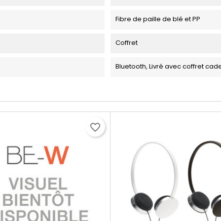
Fibre de paille de blé et PP
Coffret
Bluetooth, Livré avec coffret ca
favorite_border