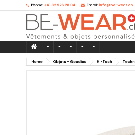
Phone:
+41 32 926 28 04
Email:
info@be-wear.ch
Ad
Cr
Si
add_circle_outline
Yo
Wi
Home
Objets - Goodies
Hi-Tech
Techn