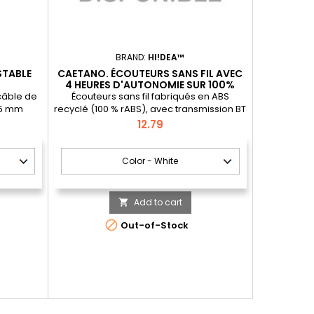
BRAND:
HI!DEA™
STABLE
CAETANO. ÉCOUTEURS SANS FIL AVEC
4 HEURES D'AUTONOMIE SUR 100%
RABS
câble de
Écouteurs sans fil fabriqués en ABS
,5 mm
recyclé (100 % rABS), avec transmission BT
v5.4. L'étui de charge est doté d'un écran
Price
12.79
numérique qui indique le niveau de
charge et a une capacité de 200 mAh, ce
qui permet de recharger les écouteurs
environ 3 fois avec une seule charge,
offrant une autonomie d'environ 4 heures.
Les écouteurs permettent de répondre
Add to cart

aux...

Out-of-Stock