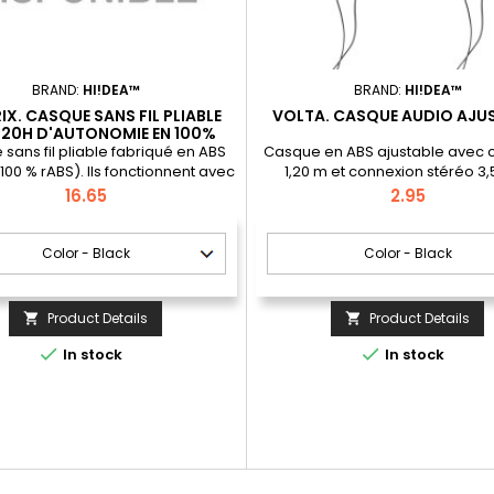
BRAND:
HI!DEA™
BRAND:
HI!DEA™
IX. CASQUE SANS FIL PLIABLE
VOLTA. CASQUE AUDIO AJU
 20H D'AUTONOMIE EN 100%
RABS
sans fil pliable fabriqué en ABS
Casque en ABS ajustable avec 
100 % rABS). Ils fonctionnent avec
1,20 m et connexion stéréo 3
smission BT v5.4, disposent d'un
Price
Price
16.65
2.95
de carte micro SD et d'une entrée
 de 3,5 mm, qui permet d'utiliser
uteurs via un câble audio, même
e la batterie est déchargée. La
e a une capacité de 300 mAh, ce
ffre une autonomie d'environ...
Product Details
Product Details




In stock
In stock