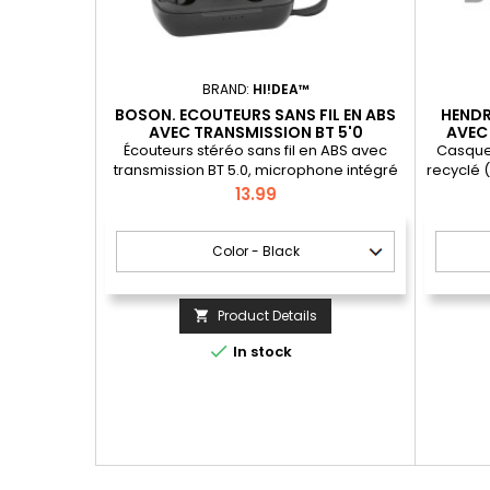
BRAND:
HI!DEA™
BOSON. ECOUTEURS SANS FIL EN ABS
HENDR
AVEC TRANSMISSION BT 5'0
AVEC
Écouteurs stéréo sans fil en ABS avec
Casque 
transmission BT 5.0, microphone intégré
recyclé (
et autonomie jusqu'à 3h. Le boîtier de
la tran
Price
13.99
charge a une batterie de 240 mAh, est
lecteur 
également en ABS et contient un clip en
jack AUX
silicone qui permet de transporter et de
les éco
charger les écouteurs de manière simple
lorsqu
et confortable. Câble USB pour charger
batteri
inclus. Livré dans une boîte cadeau en...
qui o
Product Details


In stock