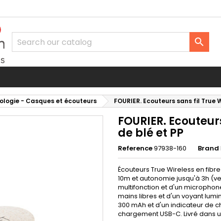
d to wishlist
eate wishlist
gn in

Créer une nouvelle liste
u need to be logged in to save products in your wishlist.
shlist name
Cancel
Sign i
ologie - Casques et écouteurs
FOURIER. Ecouteurs sans fil True W
Cancel
Create wishlis
FOURIER. Ecouteurs
de blé et PP
Reference
97938-160
Brand
Écouteurs True Wireless en fibre 
10m et autonomie jusqu'à 3h (ve
multifonction et d'un microphon
mains libres et d'un voyant lumi
300 mAh et d'un indicateur de c
chargement USB-C. Livré dans u