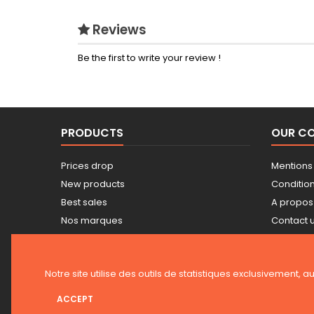
Reviews
Be the first to write your review !
PRODUCTS
OUR C
Prices drop
Mentions
New products
Conditions
Best sales
A propos
Nos marques
Contact 
Tarifs professionnels
Sitemap
Guide achat Snickers
Stores
Notre site utilise des outils de statistiques exclusivement, a
ACCEPT
NEWSLETTER