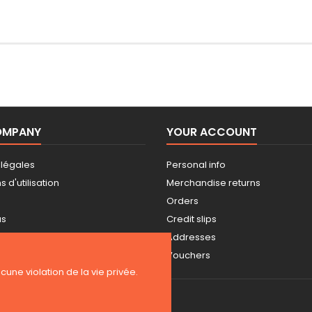
OMPANY
YOUR ACCOUNT
 légales
Personal info
 d'utilisation
Merchandise returns
Orders
us
Credit slips
Addresses
Vouchers
ucune violation de la vie privée.