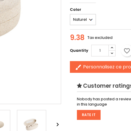
Color
9.38
Tax excluded
favorite_border
Quantity
Personnalisez ce pro
brush
Customer ratings
Nobody has posted a review
in this language
RATE IT
