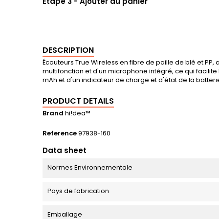
Etape 3 - Ajouter au panier
DESCRIPTION
Écouteurs True Wireless en fibre de paille de blé et PP
multifonction et d'un microphone intégré, ce qui facili
mAh et d'un indicateur de charge et d'état de la batte
PRODUCT DETAILS
Brand
hi!dea™
Reference
97938-160
Data sheet
Normes Environnementale
Pays de fabrication
Emballage