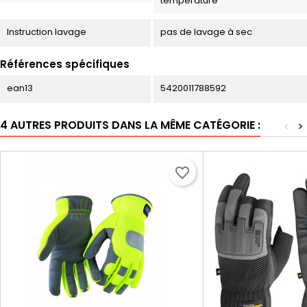
température
Instruction lavage
pas de lavage à sec
Références spécifiques
ean13
5420011788592
4 AUTRES PRODUITS DANS LA MÊME CATÉGORIE :
<
>
favorite_border