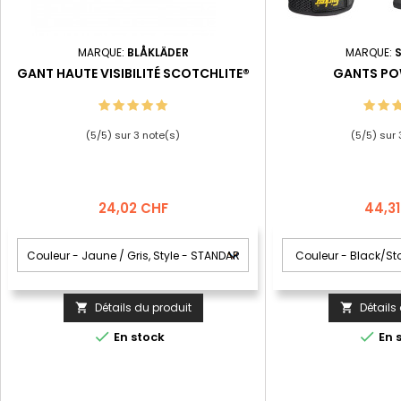
MARQUE:
BLÅKLÄDER
MARQUE:
GANT HAUTE VISIBILITÉ SCOTCHLITE®
GANTS PO
(
5
/
5
) sur
3
note(s)
(
5
/
5
) sur
Prix
Prix
24,02 CHF
44,3
Détails du produit
Détails




En stock
En 