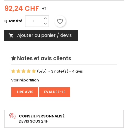
92,24 CHF
HT
favorite_border
Quantité
Ajouter au panier / devis

Notes et avis clients
(
5
/
5
)
-
3
note(s) -
4
avis
Voir répartition
LIRE AVIS
EVALUEZ-LE
CONSEIL PERSONNALISÉ
DEVIS SOUS 24H