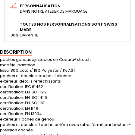
PERSONNALISATION
DANS NOTRE ATELIER DE MARQUAGE
TOUTES NOS PERSONNALISATIONS SONT SWISS
MADE
100% GARANTIE
DESCRIPTION
poches genoux ajustables en Codura® stretch
modèle: pantalon
tissu: 80% coton/ 19% Polyester/ 1% AST
poches et boucles: poches italienne
extérieur: détails réfléchissants
certification: IEC 61482
certification: EN ISO 11612
certification: EN ISO 14116
certification: EN ISO 11611
certification: EN 1149
certification: EN 13034
extérieur: Poches de genou
poches et boucles: 1 poche arrière avec rabat fermé par boutons-
pression cachés