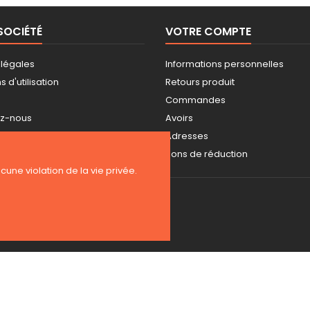
SOCIÉTÉ
VOTRE COMPTE
 légales
Informations personnelles
 d'utilisation
Retours produit
Commandes
ez-nous
Avoirs
ite
Adresses
s
Bons de réduction
ucune violation de la vie privée.
Copyright 2026 BE-WEAR. Tous droits réservés. | Freelance Expert PrestaS
Surveillance de la sécurité par