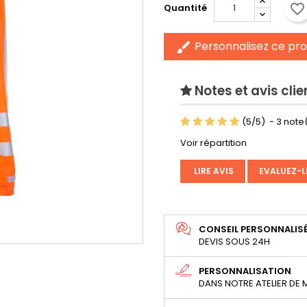
favorite_border
Quantité
Personnalisez ce pro
brush
Notes et avis clie
(
5
/
5
)
-
3
note(
Voir répartition
LIRE AVIS
EVALUEZ-L
CONSEIL PERSONNALIS
DEVIS SOUS 24H
PERSONNALISATION
DANS NOTRE ATELIER DE