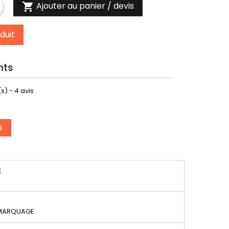
Ajouter au panier / devis

duit
nts
s) -
4
avis
E
É
 MARQUAGE