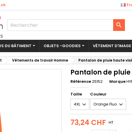
.ch
Fr
outer à ma liste d'envies
éer une liste d'envies
nnexion

Créer une nouvelle liste
us devez être connecté pour ajouter des produits à votre liste
m de la liste d'envies
nvies.
ERS DU BÂTIMENT
OBJETS -GOODIES
VÊTEMENT D'IMAGE
Annuler
Connexio
t
Vêtements de travail Homme
Pantalon de pluie haute visib
Annuler
Créer une liste d'envie
Pantalon de pluie 
Référence
25152
Marque
HY
Taille
Couleur
73,24 CHF
HT