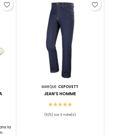
favorite_border
favorite_border
MARQUE:
CEPOVETT
A
JEAN’S HOMME
(
5
/
5
) sur
3
note(s)
ans la
n.