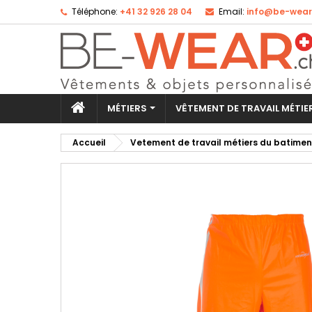
Téléphone:
+41 32 926 28 04
Email:
info@be-wear
Aj
Cr
Co
add_circle_outline
Vo
No
d'e
MÉTIERS
VÊTEMENT DE TRAVAIL MÉTI
Accueil
Vetement de travail métiers du batimen