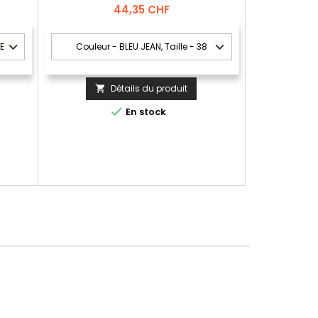
Prix
44,35 CHF
Détails du produit


En stock