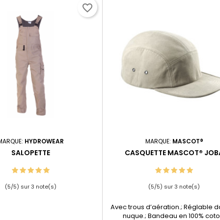
favorite_border
MARQUE:
HYDROWEAR
MARQUE:
MASCOT®
SALOPETTE
CASQUETTE MASCOT® JOB
(
5
/
5
) sur
3
note(s)
(
5
/
5
) sur
3
note(s)
Avec trous d’aération.; Réglable d
nuque.; Bandeau en 100% coto