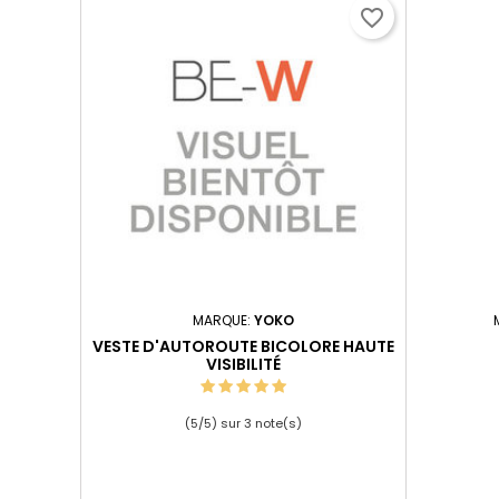
favorite_border
MARQUE:
YOKO
VESTE D'AUTOROUTE BICOLORE HAUTE
VISIBILITÉ
(
5
/
5
) sur
3
note(s)