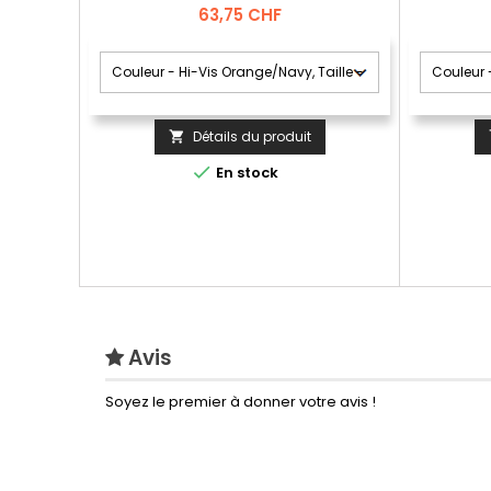
Prix
63,75 CHF
Détails du produit


En stock
Avis
Soyez le premier à donner votre avis !