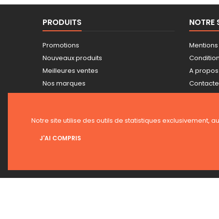
PRODUITS
NOTRE 
Promotions
Mentions
Nouveaux produits
Conditions
Meilleures ventes
A propos
Nos marques
Contact
Tarifs professionnels
Plan du s
Guide achat Snickers
Magasin
Notre site utilise des outils de statistiques exclusivement, a
J'AI COMPRIS
LETTRE D'INFORMATIONS
© 