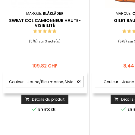
MARQUE:
BLÅKLÄDER
MARQUE:
C
SWEAT COL CAMIONNEUR HAUTE-
GILET BA
VISIBILITÉ
(
5
/
5
) sur
3
note(s)
(
5
/
5
) sur
Prix
Prix
109,82 CHF
8,44
Détails du produit
Détails




En stock
En 