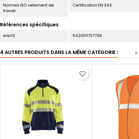
Normes ISO vetement de
Certification EN 343
travail
Références spécifiques
ean13
5420011707739
4 AUTRES PRODUITS DANS LA MÊME CATÉGORIE :
<
>
favorite_border