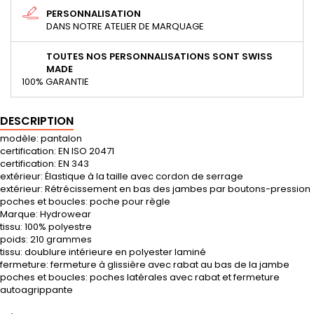
PERSONNALISATION
DANS NOTRE ATELIER DE MARQUAGE
TOUTES NOS PERSONNALISATIONS SONT SWISS
MADE
100% GARANTIE
DESCRIPTION
modèle: pantalon
certification: EN ISO 20471
certification: EN 343
extérieur: Élastique à la taille avec cordon de serrage
extérieur: Rétrécissement en bas des jambes par boutons-pression
poches et boucles: poche pour règle
Marque: Hydrowear
tissu: 100% polyestre
poids: 210 grammes
tissu: doublure intérieure en polyester laminé
fermeture: fermeture à glissière avec rabat au bas de la jambe
poches et boucles: poches latérales avec rabat et fermeture
autoagrippante