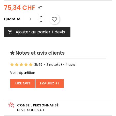
75,34 CHF
HT
favorite_border
Quantité
Ajouter au panier / devis

Notes et avis clients
(
5
/
5
)
-
3
note(s) -
4
avis
Voir répartition
LIRE AVIS
EVALUEZ-LE
CONSEIL PERSONNALISÉ
DEVIS SOUS 24H