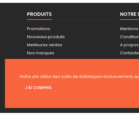
PRODUITS
NOTRE 
Promotions
Mentions
Nouveaux produits
Conditions
Meilleures ventes
A propos
Nos marques
Contact
Tarifs professionnels
Plan du s
Guide achat Snickers
Magasin
Notre site utilise des outils de statistiques exclusivement, a
J'AI COMPRIS
LETTRE D'INFORMATIONS
© 