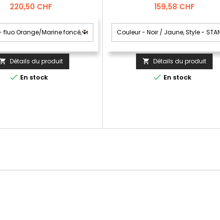
unique sans serrer ni gêner.;
Prix
Prix
220,50 CHF
159,58 CHF
au stretch multifonctionnel et
combine un poids léger et une
 très élevée.; Poches flottantes
orts en Kevlar® et CORDURA®.;
lottantes amovibles.; Poche
nt avec renforts en Kevlar®...
Détails du produit
Détails du produit




En stock
En stock