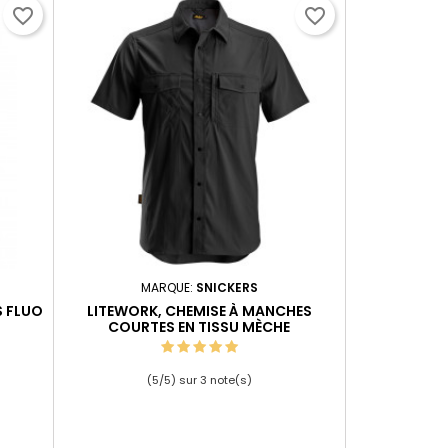
favorite_border
favorite_border
MARQUE:
SNICKERS
S FLUO
LITEWORK, CHEMISE À MANCHES
COURTES EN TISSU MÈCHE
(
5
/
5
) sur
3
note(s)