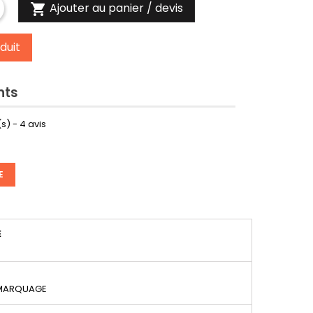
Ajouter au panier / devis

duit
nts
s) -
4
avis
E
É
 MARQUAGE