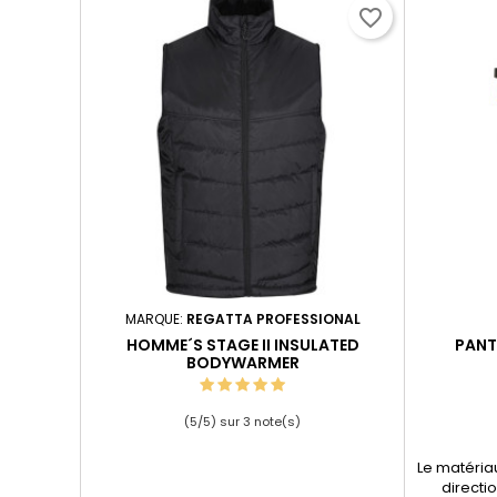
favorite_border
MARQUE:
REGATTA PROFESSIONAL
HOMME´S STAGE II INSULATED
PANT
BODYWARMER
(
5
/
5
) sur
3
note(s)
Le matériau
directio