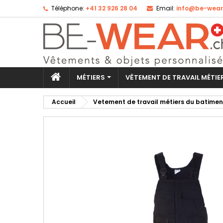
Téléphone:
+41 32 926 28 04
Email:
info@be-wear
Aj
Cr
Co
add_circle_outline
Vo
No
d'e
MÉTIERS
VÊTEMENT DE TRAVAIL MÉTI
Accueil
Vetement de travail métiers du batimen