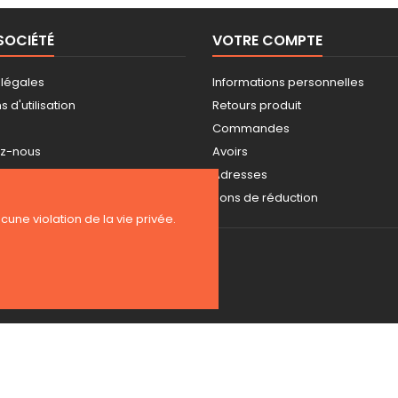
SOCIÉTÉ
VOTRE COMPTE
 légales
Informations personnelles
 d'utilisation
Retours produit
Commandes
ez-nous
Avoirs
ite
Adresses
s
Bons de réduction
ucune violation de la vie privée.
Copyright 2026 BE-WEAR. Tous droits réservés. | Freelance Expert PrestaS
Surveillance de la sécurité par