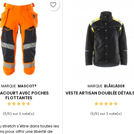
favorite_border
MARQUE:
MASCOT®
MARQUE:
BLÅKLÄDER
ACOURT AVEC POCHES
VESTE ARTISAN DOUBLÉE DÉTAIL
FLOTTANTES
(
5
/
5
) sur
3
note(s)
(
5
/
5
) sur
3
note(s)
 stretch s'étire dans toutes les
ns pour offrir une liberté de