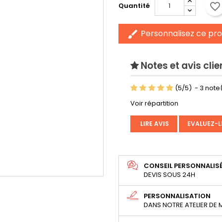
favorite_border
Quantité
Personnalisez ce pro
brush
Notes et avis clie
(
5
/
5
)
-
3
note(
Voir répartition
LIRE AVIS
EVALUEZ-L
CONSEIL PERSONNALIS
DEVIS SOUS 24H
PERSONNALISATION
DANS NOTRE ATELIER DE