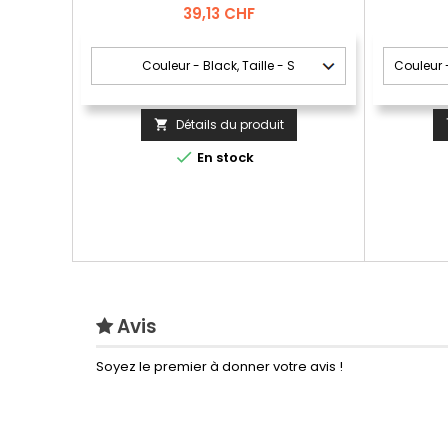
mouvement 
Prix
39,13 CHF
Le matéri
hydrofuge 
durabilité
avec renf
Poches f
mètre-plia
Détails du produit


En stock
Avis
Soyez le premier à donner votre avis !