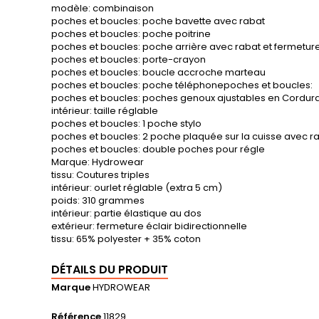
modèle: combinaison
poches et boucles: poche bavette avec rabat
poches et boucles: poche poitrine
poches et boucles: poche arrière avec rabat et fermetu
poches et boucles: porte-crayon
poches et boucles: boucle accroche marteau
poches et boucles: poche téléphonepoches et boucles:
poches et boucles: poches genoux ajustables en Cordur
intérieur: taille réglable
poches et boucles: 1 poche stylo
poches et boucles: 2 poche plaquée sur la cuisse avec r
poches et boucles: double poches pour régle
Marque: Hydrowear
tissu: Coutures triples
intérieur: ourlet réglable (extra 5 cm)
poids: 310 grammes
intérieur: partie élastique au dos
extérieur: fermeture éclair bidirectionnelle
tissu: 65% polyester + 35% coton
DÉTAILS DU PRODUIT
Marque
HYDROWEAR
Référence
11829