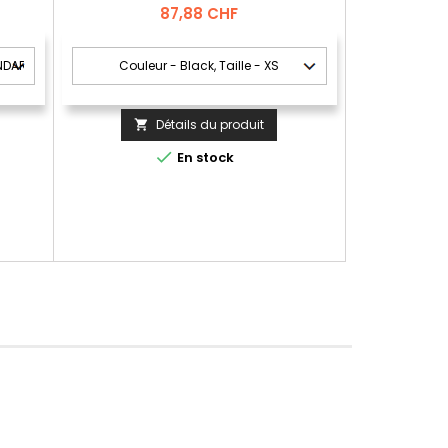
Prix
87,88 CHF
Détails du produit


En stock