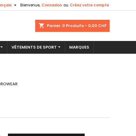

ançais
Bienvenue,
Connexion
ou
Créez votre compte
×
×
×
shopping_cart
Panier:
0
Produits - 0,00 CHF
VÊTEMENTS DE SPORT
MARQUES
n
s
DROWEAR