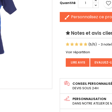
favorite_border
Quantité
Personnalisez ce pro
brush
Notes et avis clie
(
5
/
5
)
-
3
note(
Voir répartition
LIRE AVIS
EVALUEZ-L
CONSEIL PERSONNALIS
DEVIS SOUS 24H
PERSONNALISATION
DANS NOTRE ATELIER DE