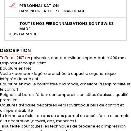
PERSONNALISATION
DANS NOTRE ATELIER DE MARQUAGE
TOUTES NOS PERSONNALISATIONS SONT SWISS
MADE
100% GARANTIE
DESCRIPTION
Taffetas 210T en polyester, enduit acrylique imperméable 400 mm,
respirant et coupe-vent
Doublure en filet
Veste « bomber » légère branchée à capuche ergonomique
intégrée dans le col
Doublure en maille contrastée à la mode, améliore la respirabilité et
le confort
Poignets et bord inférieur contemporains en côtes épaisses qualité
premium
Coutures d’épaule déportées vers l’avant pour plus de confort et
d’imperméabilité
La fermeture éclair au bas du dos permet un accès facile et complet
à la décoration (devant, dos, manches)
Tissu testé pour toutes les techniques de broderie et d’impression