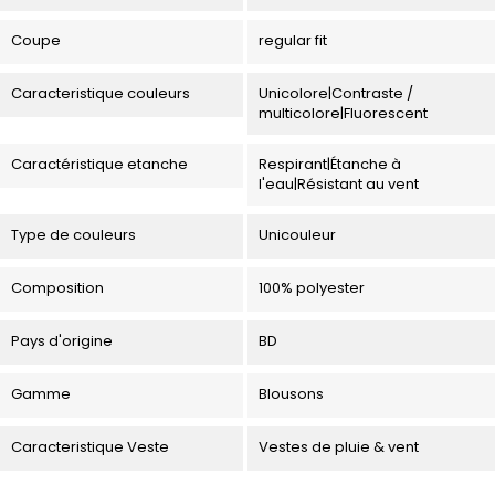
Coupe
regular fit
Caracteristique couleurs
Unicolore|Contraste /
multicolore|Fluorescent
Caractéristique etanche
Respirant|Étanche à
l'eau|Résistant au vent
Type de couleurs
Unicouleur
Composition
100% polyester
Pays d'origine
BD
Gamme
Blousons
Caracteristique Veste
Vestes de pluie & vent