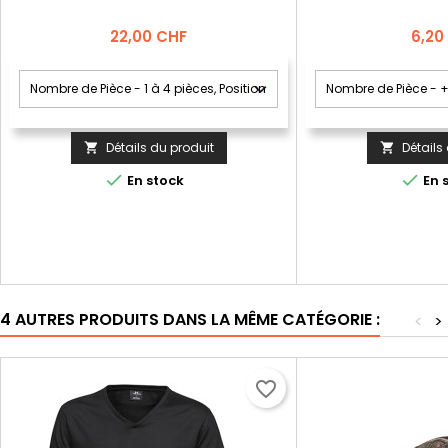
Prix
Prix
22,00 CHF
6,20
Détails du produit
Détails




En stock
En 
4 AUTRES PRODUITS DANS LA MÊME CATÉGORIE :
<
>
favorite_border