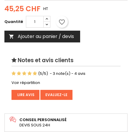
45,25 CHF
HT
favorite_border
Quantité
Ajouter au panier / devis

Notes et avis clients
(
5
/
5
)
-
3
note(s) -
4
avis
Voir répartition
LIRE AVIS
EVALUEZ-LE
CONSEIL PERSONNALISÉ
DEVIS SOUS 24H