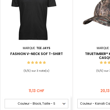
MARQUE:
TEE JAYS
MARQUE
FASHION V-NECK SOF T-SHIRT
TRUETIMBER®
CASQ
(
5
/
5
) sur
3
note(s)
(
5
/
5
) sur
Prix
Prix
11,13 CHF
20,1