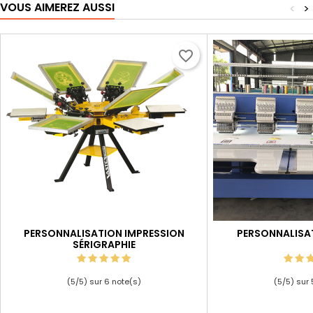
VOUS AIMEREZ AUSSI
<
>
favorite_border
PERSONNALISATION IMPRESSION
PERSONNALISA
SÉRIGRAPHIE
(
5
/
5
) sur
6
note(s)
(
5
/
5
) sur