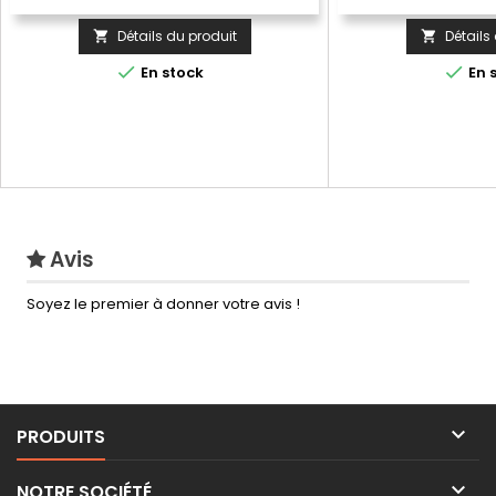
Détails du produit
Détails




En stock
En 
Avis
Soyez le premier à donner votre avis !

PRODUITS

NOTRE SOCIÉTÉ