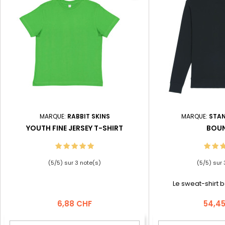
MARQUE:
RABBIT SKINS
MARQUE:
STAN
YOUTH FINE JERSEY T-SHIRT
BOU
(
5
/
5
) sur
3
note(s)
(
5
/
5
) sur
Le sweat-shirt 
Prix
Prix
6,88 CHF
54,4