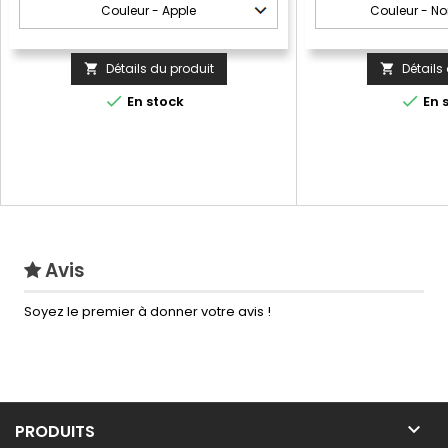
Détails du produit
Détails




En stock
En 
Avis
Soyez le premier à donner votre avis !

PRODUITS