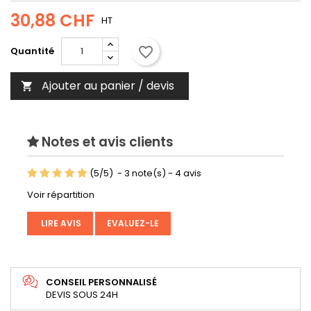
30,88 CHF
HT
favorite_border
Quantité
Ajouter au panier / devis

Notes et avis clients
(
5
/
5
)
-
3
note(s) -
4
avis
Voir répartition
LIRE AVIS
EVALUEZ-LE
CONSEIL PERSONNALISÉ
DEVIS SOUS 24H