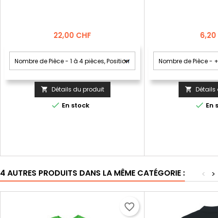
Prix
Prix
22,00 CHF
6,20
Détails du produit
Détails




En stock
En 
4 AUTRES PRODUITS DANS LA MÊME CATÉGORIE :
<
>
favorite_border