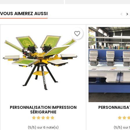
VOUS AIMEREZ AUSSI
<
>
favorite_border
PERSONNALISATION IMPRESSION
PERSONNALISA
SÉRIGRAPHIE
(
5
/
5
) sur
6
note(s)
(
5
/
5
) sur