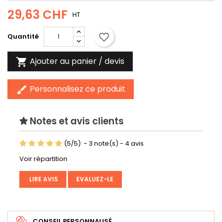
29,63 CHF
HT
favorite_border
Quantité
Ajouter au panier / devis

Personnalisez ce produit
brush
Notes et avis clients
(
5
/
5
)
-
3
note(s) -
4
avis
Voir répartition
LIRE AVIS
EVALUEZ-LE
CONSEIL PERSONNALISÉ