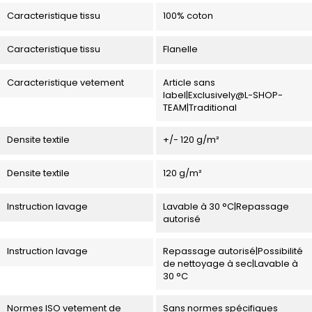
Caracteristique tissu
100% coton
Caracteristique tissu
Flanelle
Caracteristique vetement
Article sans
label|Exclusively@L-SHOP-
TEAM|Traditional
Densite textile
+/- 120 g/m²
Densite textile
120 g/m²
Instruction lavage
Lavable à 30 °C|Repassage
autorisé
Instruction lavage
Repassage autorisé|Possibilité
de nettoyage à sec|Lavable à
30 °C
Normes ISO vetement de
Sans normes spécifiques