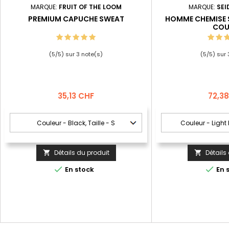
MARQUE:
FRUIT OF THE LOOM
MARQUE:
SEI
PREMIUM CAPUCHE SWEAT
HOMME CHEMISE 
COU
(
5
/
5
) sur
3
note(s)
(
5
/
5
) sur
Prix
Prix
35,13 CHF
72,3
Détails du produit
Détails




En stock
En 