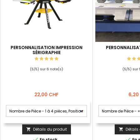
PERSONNALISATION IMPRESSION
PERSONNALISA
SÉRIGRAPHIE
(
5
/
5
) sur
6
note(s)
(
5
/
5
) sur
Prix
Prix
22,00 CHF
6,20
Détails du produit
Détails




En stock
En 