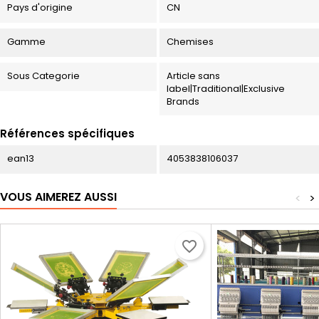
Pays d'origine
CN
Gamme
Chemises
Sous Categorie
Article sans
label|Traditional|Exclusive
Brands
Références spécifiques
ean13
4053838106037
VOUS AIMEREZ AUSSI
<
>
favorite_border