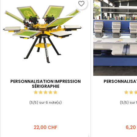
favorite_border
PERSONNALISATION IMPRESSION
PERSONNALISA
SÉRIGRAPHIE
(
5
/
5
) sur
6
note(s)
(
5
/
5
) sur
Prix
Prix
22,00 CHF
6,20