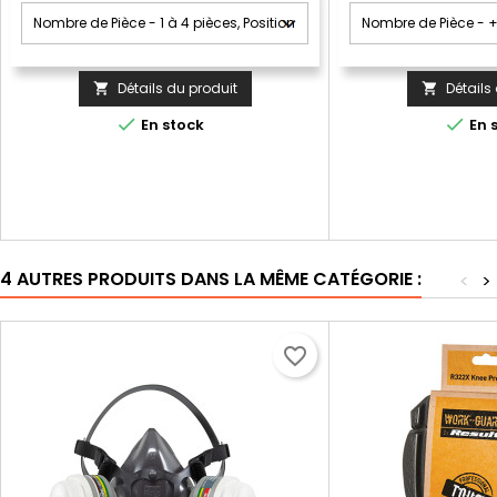
Détails du produit
Détails




En stock
En 
4 AUTRES PRODUITS DANS LA MÊME CATÉGORIE :
<
>
favorite_border