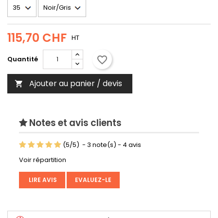
115,70 CHF
HT
favorite_border
Quantité
Ajouter au panier / devis

Notes et avis clients
(
5
/
5
)
-
3
note(s) -
4
avis
Voir répartition
LIRE AVIS
EVALUEZ-LE