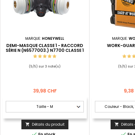
MARQUE:
HONEYWELL
MARQUE:
WO
DEMI-MASQUE CLASSE 1 - RACCORD
WORK-GUAR
SÉRIE N (N6577003.) N7700 CLASSE 1
(
5
/
5
) sur
3
note(s)
(
5
/
5
) sur
Prix
Prix
39,98 CHF
9,38
Détails du produit
Détails




En stock
En 