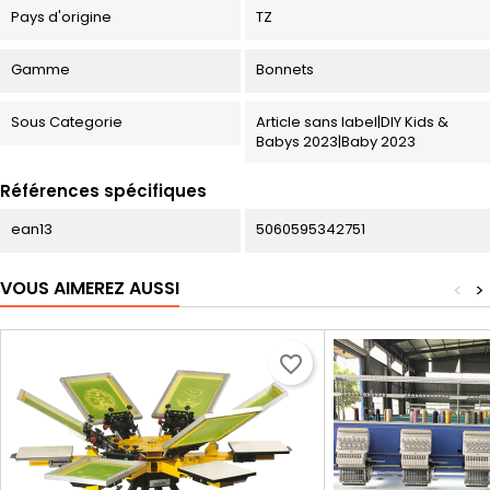
Pays d'origine
TZ
Gamme
Bonnets
Sous Categorie
Article sans label|DIY Kids &
Babys 2023|Baby 2023
Références spécifiques
ean13
5060595342751
VOUS AIMEREZ AUSSI
<
>
favorite_border