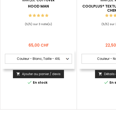
MARQUE:
COTTOVER
MARQUE:
HOOD MAN
COOLPLUS® TEXTU
CHE
(
5
/
5
) sur
3
note(s)
(
5
/
5
) sur
Prix
Prix
65,00 CHF
22,5
Ajouter au panier / devis
Détails




En stock
En 