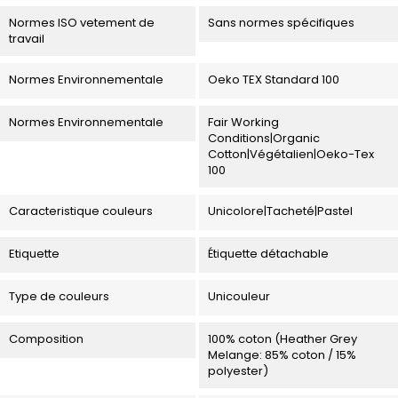
Normes ISO vetement de
Sans normes spécifiques
travail
Normes Environnementale
Oeko TEX Standard 100
Normes Environnementale
Fair Working
Conditions|Organic
Cotton|Végétalien|Oeko-Tex
100
Caracteristique couleurs
Unicolore|Tacheté|Pastel
Etiquette
Étiquette détachable
Type de couleurs
Unicouleur
Composition
100% coton (Heather Grey
Melange: 85% coton / 15%
polyester)