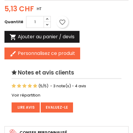
5,13 CHF
HT
favorite_border
Quantité
Ajouter au panier / devis

Personnalisez ce produit
brush
Notes et avis clients
(
5
/
5
)
-
3
note(s) -
4
avis
Voir répartition
LIRE AVIS
EVALUEZ-LE
CONSEIL PERSONNALISÉ