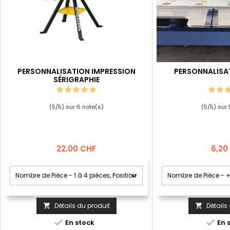
PERSONNALISATION IMPRESSION
PERSONNALISA
SÉRIGRAPHIE
(
5
/
5
) sur
6
note(s)
(
5
/
5
) sur
Prix
Prix
22,00 CHF
6,20
Détails du produit
Détails




En stock
En 