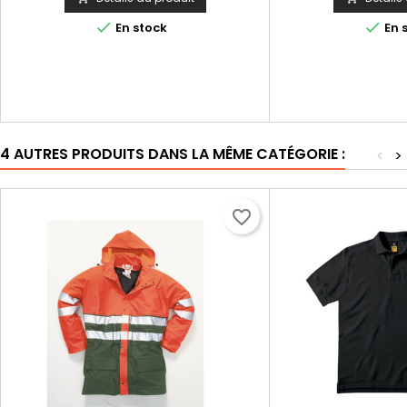


En stock
En 
4 AUTRES PRODUITS DANS LA MÊME CATÉGORIE :
<
>
favorite_border