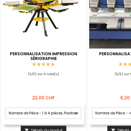
PERSONNALISATION IMPRESSION
PERSONNALISA
SÉRIGRAPHIE
(
5
/
5
) sur
6
note(s)
(
5
/
5
) sur
Prix
Prix
22,00 CHF
6,20
Détails du produit
Détails

