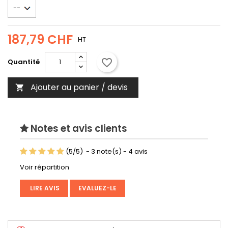
187,79 CHF
HT
favorite_border
Quantité
Ajouter au panier / devis

Notes et avis clients
(
5
/
5
)
-
3
note(s) -
4
avis
Voir répartition
LIRE AVIS
EVALUEZ-LE