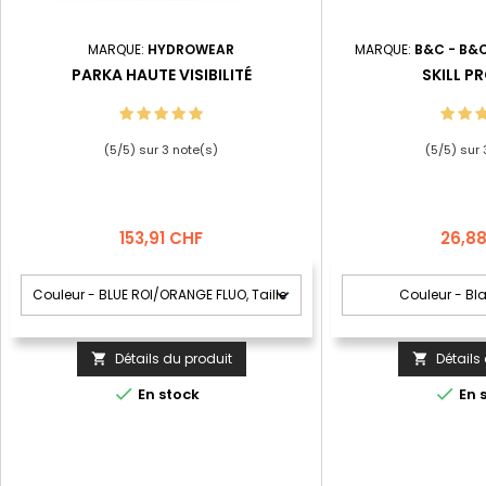
MARQUE:
HYDROWEAR
MARQUE:
B&C - B&
PARKA HAUTE VISIBILITÉ
SKILL P
(
5
/
5
) sur
3
note(s)
(
5
/
5
) sur
Prix
Prix
153,91 CHF
26,8
Détails du produit
Détails




En stock
En 