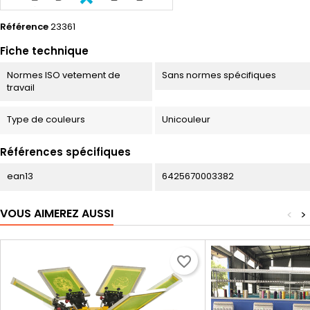
Référence
23361
Fiche technique
Normes ISO vetement de
Sans normes spécifiques
travail
Type de couleurs
Unicouleur
Références spécifiques
ean13
6425670003382
VOUS AIMEREZ AUSSI
<
>
favorite_border