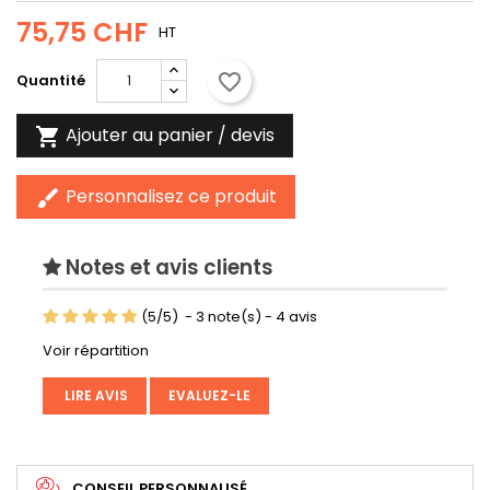
75,75 CHF
HT
favorite_border
Quantité
Ajouter au panier / devis

Personnalisez ce produit
brush
Notes et avis clients
(
5
/
5
)
-
3
note(s) -
4
avis
Voir répartition
LIRE AVIS
EVALUEZ-LE
CONSEIL PERSONNALISÉ