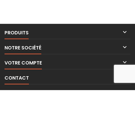

PRODUITS

NOTRE SOCIÉTÉ

VOTRE COMPTE

CONTACT
LETTRE D'INFORMATIONS
© Copyright 2026 BE-WEAR. Tous droits réservés. | Freelance Expert
Surveillance de la sécurité par