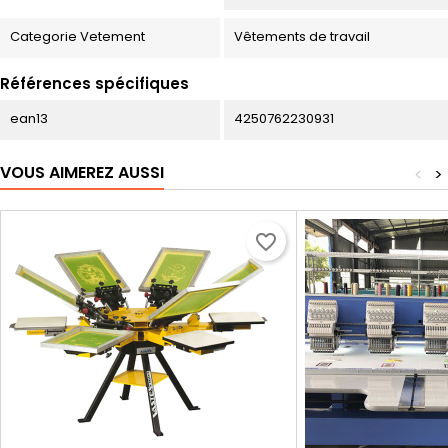
Categorie Vetement
Vêtements de travail
Références spécifiques
ean13
4250762230931
VOUS AIMEREZ AUSSI
<
>
favorite_border