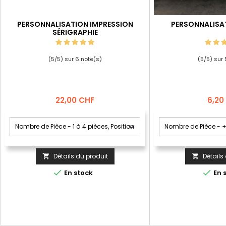
PERSONNALISATION IMPRESSION
PERSONNALISA
SÉRIGRAPHIE
(
5
/
5
) sur
6
note(s)
(
5
/
5
) sur
Prix
Prix
22,00 CHF
6,20
Détails du produit
Détails




En stock
En 