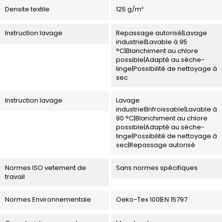
Densite textile
125 g/m²
Instruction lavage
Repassage autorisé|Lavage
industriel|Lavable à 95
°C|Blanchiment au chlore
possible|Adapté au sèche-
linge|Possibilité de nettoyage à
sec
Instruction lavage
Lavage
industriel|Infroissable|Lavable à
90 °C|Blanchiment au chlore
possible|Adapté au sèche-
linge|Possibilité de nettoyage à
sec|Repassage autorisé
Normes ISO vetement de
Sans normes spécifiques
travail
Normes Environnementale
Oeko-Tex 100|EN 15797