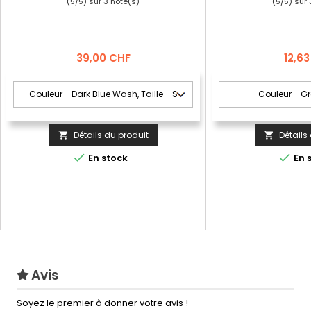
(
5
/
5
) sur
3
note(s)
(
5
/
5
) sur
Prix
Prix
39,00 CHF
12,6
Détails du produit
Détails




En stock
En 
Avis
Soyez le premier à donner votre avis !