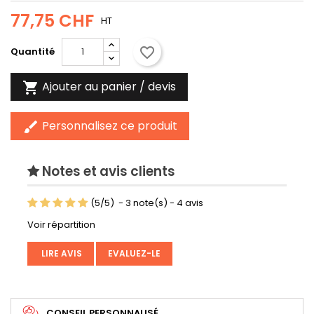
77,75 CHF
HT
favorite_border
Quantité
Ajouter au panier / devis

Personnalisez ce produit
brush
Notes et avis clients
(
5
/
5
)
-
3
note(s) -
4
avis
Voir répartition
LIRE AVIS
EVALUEZ-LE
CONSEIL PERSONNALISÉ