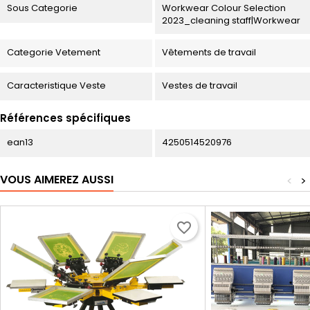
Sous Categorie
Workwear Colour Selection
2023_cleaning staff|Workwear
Categorie Vetement
Vêtements de travail
Caracteristique Veste
Vestes de travail
Références spécifiques
ean13
4250514520976
VOUS AIMEREZ AUSSI
<
>
favorite_border