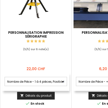
PERSONNALISATION IMPRESSION
PERSONNALISA
SÉRIGRAPHIE
(
5
/
5
) sur
6
note(s)
(
5
/
5
) sur
Prix
Prix
22,00 CHF
6,20
Détails du produit
Détails




En stock
En 