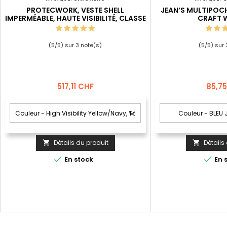
PROTECWORK, VESTE SHELL
JEAN’S MULTIPOC
IMPERMÉABLE, HAUTE VISIBILITÉ, CLASSE
CRAFT 
3
(
5
/
5
) sur
3
note(s)
(
5
/
5
) sur
Prix
Prix
517,11 CHF
85,7
Détails du produit
Détails




En stock
En 