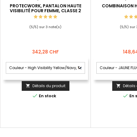
PROTECWORK, PANTALON HAUTE
COMBINAISON HA
VISIBILITÉ POUR FEMME, CLASSE 2
(
5
/
5
) sur
3
note(s)
(
5
/
5
) sur
Prix
Prix
342,28 CHF
148,6
Détails du produit
Détails




En stock
En 