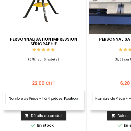
PERSONNALISATION IMPRESSION
PERSONNALISA
SÉRIGRAPHIE
(
5
/
5
) sur
6
note(s)
(
5
/
5
) sur
Prix
Prix
22,00 CHF
6,20
Détails du produit
Détails




En stock
En 