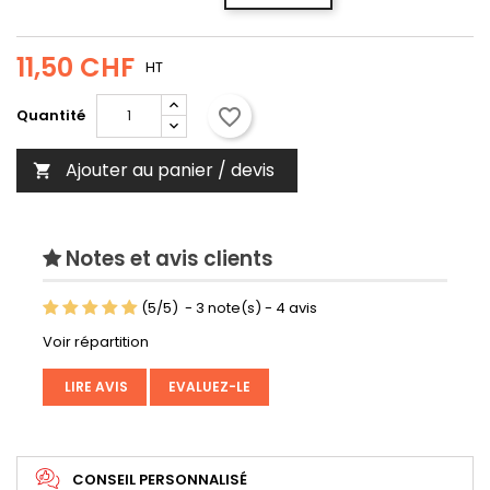
11,50 CHF
HT
favorite_border
Quantité
Ajouter au panier / devis

Notes et avis clients
(
5
/
5
)
-
3
note(s) -
4
avis
Voir répartition
LIRE AVIS
EVALUEZ-LE
CONSEIL PERSONNALISÉ