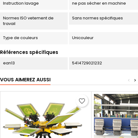
Instruction lavage
ne pas sécher en machine
Normes ISO vetement de
Sans normes spécifiques
travail
Type de couleurs
Unicouleur
Références spécifiques
ean13
5414729021232
VOUS AIMEREZ AUSSI
<
>
favorite_border