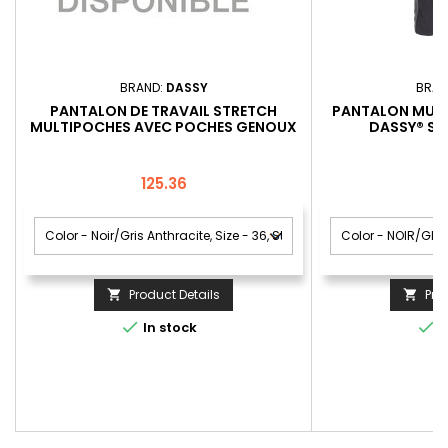
BRAND:
DASSY
BRAN
PANTALON DE TRAVAIL STRETCH
PANTALON MULT
MULTIPOCHES AVEC POCHES GENOUX
DASSY® SE
DASSY® MATRIX DASSY D-FX FLEX
Price
P
125.36
Product Details
Pro




In stock
I