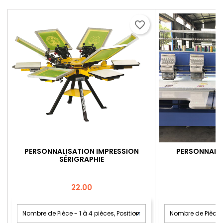
favorite_border
PERSONNALISATION IMPRESSION
PERSONNALIS
SÉRIGRAPHIE
Price
22.00