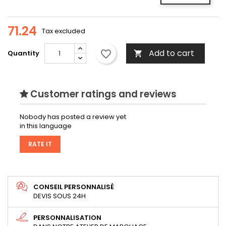
71.24
Tax excluded
Add to cart
favorite_border
Quantity

Customer ratings and reviews
Nobody has posted a review yet
in this language
RATE IT
CONSEIL PERSONNALISÉ
DEVIS SOUS 24H
PERSONNALISATION