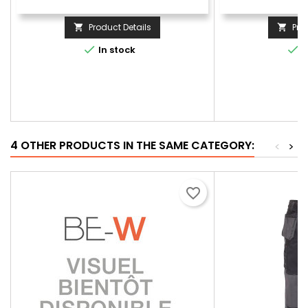
Product Details
Pro




In stock
I
4 OTHER PRODUCTS IN THE SAME CATEGORY:
<
>
favorite_border