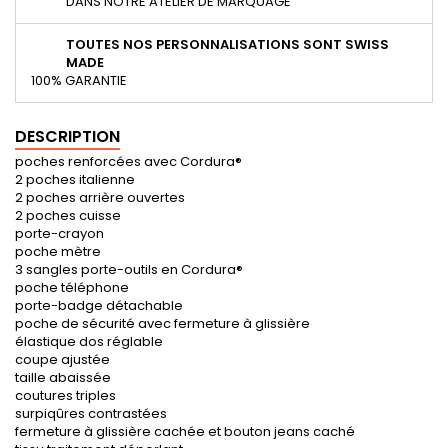
DANS NOTRE ATELIER DE MARQUAGE
TOUTES NOS PERSONNALISATIONS SONT SWISS
MADE
100% GARANTIE
DESCRIPTION
poches renforcées avec Cordura®
2 poches italienne
2 poches arrière ouvertes
2 poches cuisse
porte-crayon
poche mètre
3 sangles porte-outils en Cordura®
poche téléphone
porte-badge détachable
poche de sécurité avec fermeture à glissière
élastique dos réglable
coupe ajustée
taille abaissée
coutures triples
surpiqûres contrastées
fermeture à glissière cachée et bouton jeans caché