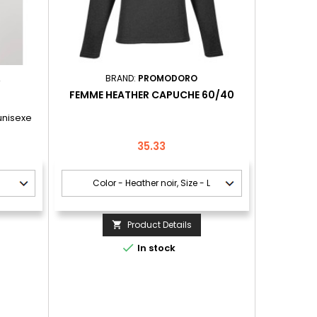
A
BRAND:
PROMODORO
FEMME HEATHER CAPUCHE 60/40
unisexe
Price
35.33
Product Details


In stock