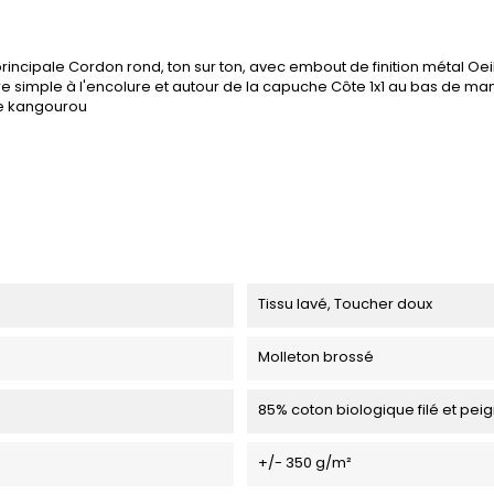
ipale Cordon rond, ton sur ton, avec embout de finition métal Oeil
qûre simple à l'encolure et autour de la capuche Côte 1x1 au bas de 
e kangourou
Tissu lavé, Toucher doux
Molleton brossé
85% coton biologique filé et peig
+/- 350 g/m²