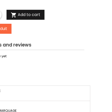
Add to cart

duit
 and reviews
 yet
É
 MARQUAGE