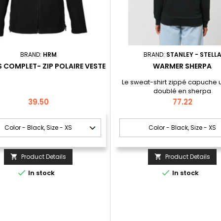
BRAND:
HRM
BRAND:
STANLEY - STELL
 COMPLET- ZIP POLAIRE VESTE
WARMER SHERPA
Le sweat-shirt zippé capuche 
doublé en sherpa
Price
Price
39.50
77.22
Product Details
Product Details




In stock
In stock