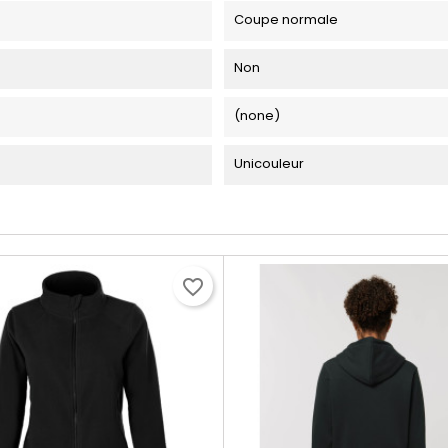
Coupe normale
Non
(none)
Unicouleur
favorite_border