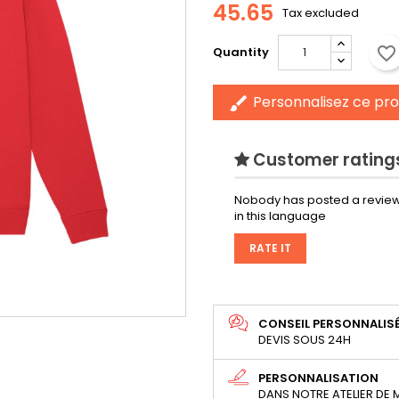
45.65
Tax excluded
favorite_border
Quantity
Personnalisez ce pro
brush
Customer ratings
Nobody has posted a review
in this language
RATE IT
CONSEIL PERSONNALIS
DEVIS SOUS 24H
PERSONNALISATION
DANS NOTRE ATELIER DE