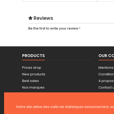
Reviews
Be the first to write your review !
PRODUCTS
OUR C
Prices drop
Mentions
New products
Conditions
Best sales
A propos
Nos marques
Contact 
Tarifs professionnels
Sitemap
Guide achat Snickers
Stores
Notre site utilise des outils de statistiques exclusivement, a