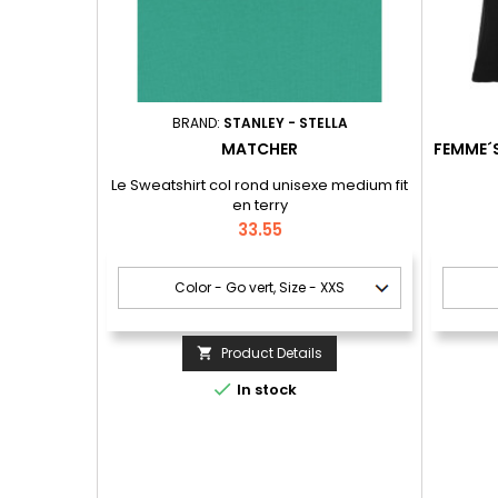
BRAND:
STANLEY - STELLA
MATCHER
FEMME´S
Le Sweatshirt col rond unisexe medium fit
en terry
Price
33.55
Product Details


In stock