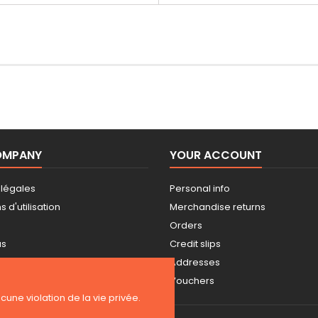
OMPANY
YOUR ACCOUNT
 légales
Personal info
 d'utilisation
Merchandise returns
Orders
us
Credit slips
Addresses
Vouchers
ucune violation de la vie privée.