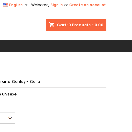

English
Welcome,
Sign in
or
Create an account
×
×
×
shopping_cart
Cart:
0
Products - 0.00
n
t
Brand
Stanley - Stella
e unisexe