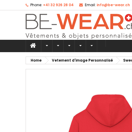
Phone:
+41 32 926 28 04
Email:
info@be-wear.ch
Ad
Cr
Si
add_circle_outline
Yo
Wi
Home
Vetement d'image Personnalisé
Swea