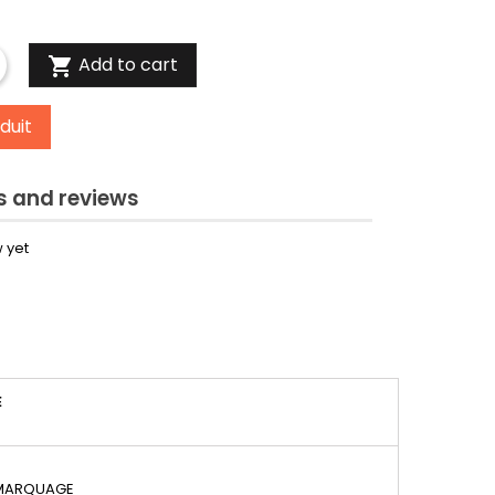
Add to cart

duit
 and reviews
 yet
É
 MARQUAGE