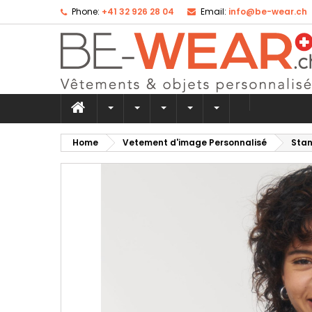
Phone:
+41 32 926 28 04
Email:
info@be-wear.ch
Ad
Cr
Si
add_circle_outline
Yo
Wi
Home
Vetement d'image Personnalisé
Stan