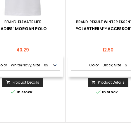
BRAND:
ELEVATE LIFE
BRAND:
RESULT WINTER ESSEN
LADIES´ MORGAN POLO
POLARTHERM™ ACCESSORY
Price
Price
43.29
12.50
Product Details
Product Details




In stock
In stock