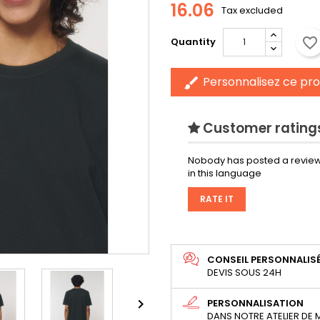
16.06
Tax excluded
favorite_border
Quantity
Personnalisez ce pro
brush
Customer ratings
Nobody has posted a review
in this language
RATE IT
CONSEIL PERSONNALIS
DEVIS SOUS 24H

PERSONNALISATION
DANS NOTRE ATELIER DE