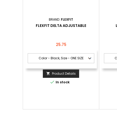
BRAND:
FLEXFIT
FLEXFIT DELTA ADJUSTABLE
Price
25.75
Product Details


In stock