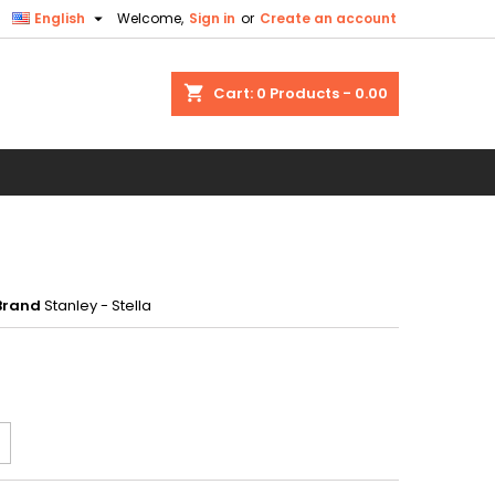

English
Welcome,
Sign in
or
Create an account
×
×
×
shopping_cart
Cart:
0
Products - 0.00
n
t
Brand
Stanley - Stella