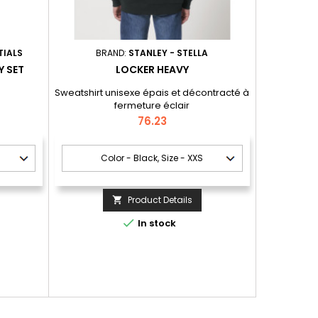
TIALS
BRAND:
STANLEY - STELLA
 SET
LOCKER HEAVY
Sweatshirt unisexe épais et décontracté à
fermeture éclair
Price
76.23
Product Details


In stock