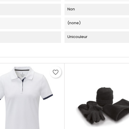
Non
(none)
Unicouleur
favorite_border