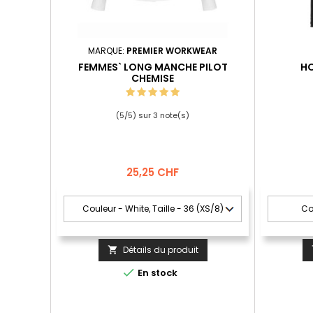
MARQUE:
PREMIER WORKWEAR
FEMMES` LONG MANCHE PILOT
HO
CHEMISE
(
5
/
5
) sur
3
note(s)
Prix
25,25 CHF
Détails du produit


En stock