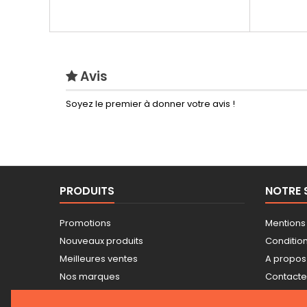
Avis
Soyez le premier à donner votre avis !
PRODUITS
NOTRE 
Promotions
Mentions
Nouveaux produits
Conditions
Meilleures ventes
A propos
Nos marques
Contact
Tarifs professionnels
Plan du s