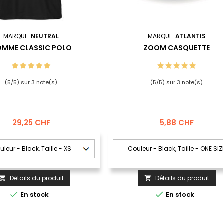
MARQUE:
NEUTRAL
MARQUE:
ATLANTIS
MME CLASSIC POLO
ZOOM CASQUETTE
(
5
/
5
) sur
3
note(s)
(
5
/
5
) sur
3
note(s)
Prix
Prix
29,25 CHF
5,88 CHF
Détails du produit
Détails du produit




En stock
En stock