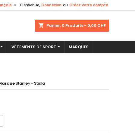

ançais
Bienvenue,
Connexion
ou
Créez votre compte
×
×
×
shopping_cart
Panier:
0
Produits - 0,00 CHF
VÊTEMENTS DE SPORT
MARQUES
n
s
Marque
Stanley - Stella