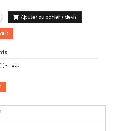
Ajouter au panier / devis

duit
nts
s) -
4
avis
E
É