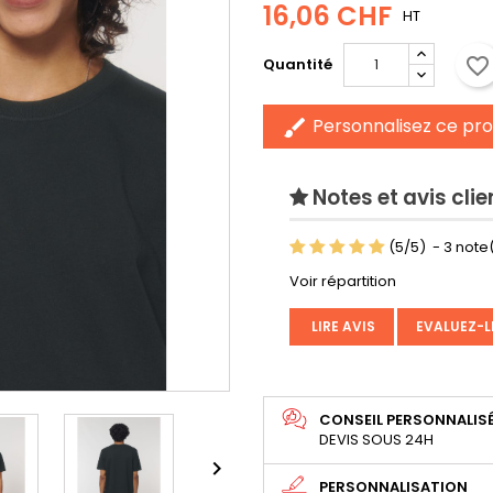
16,06 CHF
HT
favorite_border
Quantité
Personnalisez ce pro
brush
Notes et avis clie
(
5
/
5
)
-
3
note(
Voir répartition
LIRE AVIS
EVALUEZ-L
CONSEIL PERSONNALIS
DEVIS SOUS 24H

PERSONNALISATION