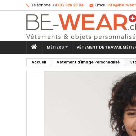
Téléphone:
+41 32 926 28 04
Email:
info@be-wear
Aj
Cr
Co
add_circle_outline
Vo
No
d'e
MÉTIERS
VÊTEMENT DE TRAVAIL MÉTI
Accueil
Vetement d'image Personnalisé
St