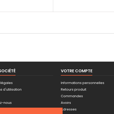
SOCIÉTÉ
VOTRE COMPTE
 légales
Informations personnelles
 d'utilisation
Retours produit
Commandes
ez-nous
Avoirs
ite
Adresses