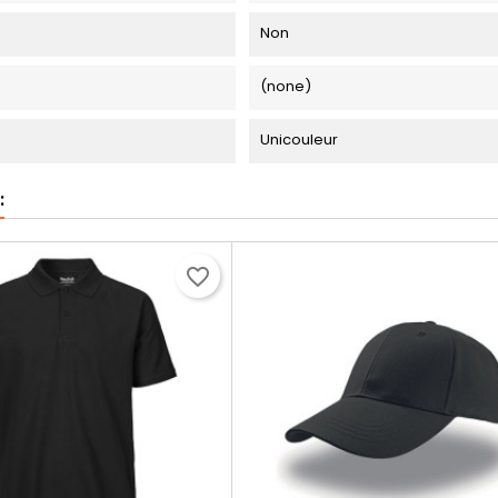
Non
(none)
Unicouleur
:
favorite_border