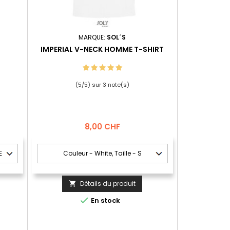
MARQUE:
SOL´S
IMPERIAL V-NECK HOMME T-SHIRT
(
5
/
5
) sur
3
note(s)
Prix
8,00 CHF
Détails du produit


En stock