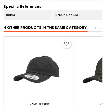
Specific References
ean13
8719941055933
4 OTHER PRODUCTS IN THE SAME CATEGORY:
<
>
favorite_border
BRAND:
FLEXFIT
BRAN