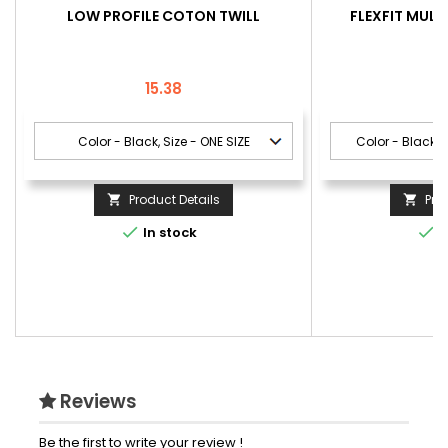
LOW PROFILE COTON TWILL
FLEXFIT MUL
Price
P
15.38
Product Details
Pro




In stock
I
Reviews
Be the first to write your review !