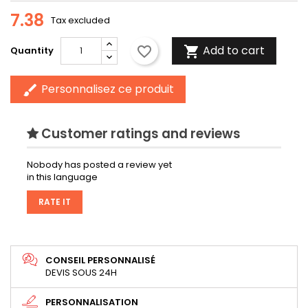
7.38
Tax excluded
Add to cart
favorite_border

Quantity
Personnalisez ce produit
brush
Customer ratings and reviews
Nobody has posted a review yet
in this language
RATE IT
CONSEIL PERSONNALISÉ
DEVIS SOUS 24H
PERSONNALISATION