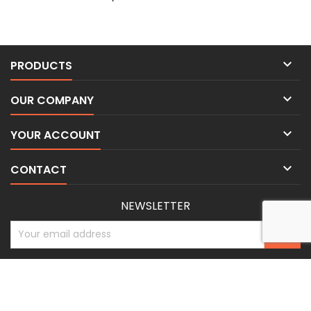

PRODUCTS

OUR COMPANY

YOUR ACCOUNT

CONTACT
NEWSLETTER
© Copyright 2026 BE-WEAR. Tous droits réservés. | Freelance Expert
Security monitoring by
PrestaShop