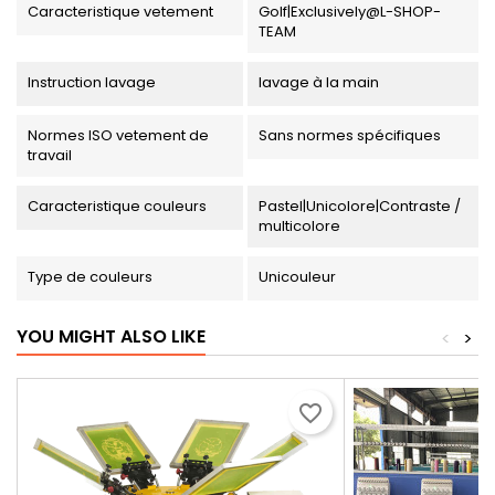
Caracteristique vetement
Golf|Exclusively@L-SHOP-
TEAM
Instruction lavage
lavage à la main
Normes ISO vetement de
Sans normes spécifiques
travail
Caracteristique couleurs
Pastel|Unicolore|Contraste /
multicolore
Type de couleurs
Unicouleur
YOU MIGHT ALSO LIKE
<
>
favorite_border