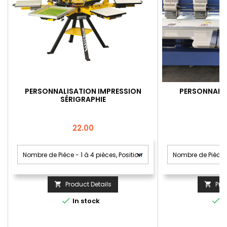
PERSONNALISATION IMPRESSION
PERSONNALIS
SÉRIGRAPHIE
Price
22.00
Product Details
Pro




In stock
I