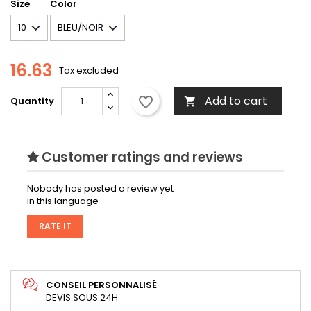
Size
Color
16.63
Tax excluded
Add to cart
favorite_border
Quantity

Customer ratings and reviews
Nobody has posted a review yet
in this language
RATE IT
CONSEIL PERSONNALISÉ
DEVIS SOUS 24H