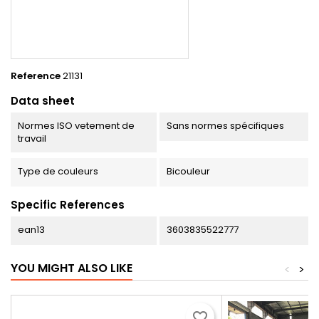
Reference
21131
Data sheet
Normes ISO vetement de
Sans normes spécifiques
travail
Type de couleurs
Bicouleur
Specific References
ean13
3603835522777
YOU MIGHT ALSO LIKE
<
>
favorite_border