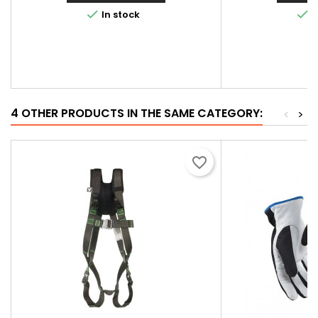


In stock
I
4 OTHER PRODUCTS IN THE SAME CATEGORY:
<
>
favorite_border