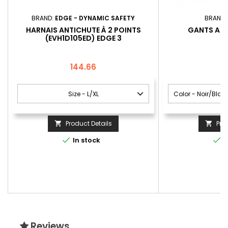
BRAND:
EDGE - DYNAMIC SAFETY
BRAND:
HARNAIS ANTICHUTE À 2 POINTS
GANTS ART
(EVH1D105ED) EDGE 3
Price
P
144.66
Product Details
Pro




In stock
I
Reviews