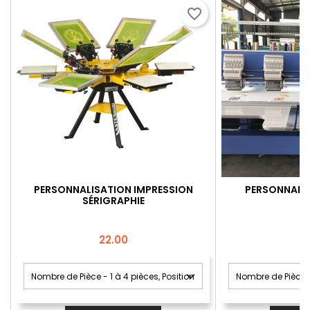
favorite_border
PERSONNALISATION IMPRESSION
PERSONNALIS
SÉRIGRAPHIE
Price
22.00