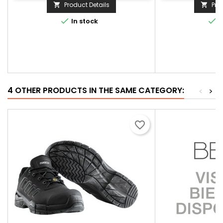
Product Details
Pro




In stock
I
4 OTHER PRODUCTS IN THE SAME CATEGORY:
<
>
favorite_border