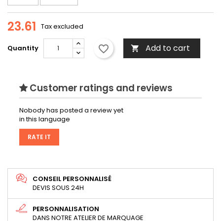
23.61
Tax excluded
Add to cart
favorite_border
Quantity

Customer ratings and reviews
Nobody has posted a review yet
in this language
RATE IT
CONSEIL PERSONNALISÉ
DEVIS SOUS 24H
PERSONNALISATION
DANS NOTRE ATELIER DE MARQUAGE