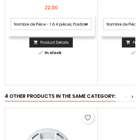
Price
22.00
Product Details
Pro




In stock
I
4 OTHER PRODUCTS IN THE SAME CATEGORY:
<
>
favorite_border