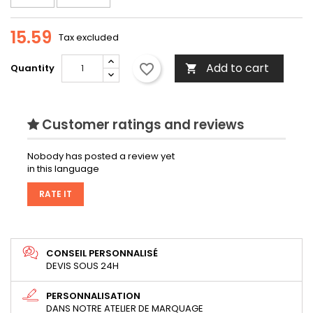
15.59
Tax excluded
Add to cart
favorite_border
Quantity

Customer ratings and reviews
Nobody has posted a review yet
in this language
RATE IT
CONSEIL PERSONNALISÉ
DEVIS SOUS 24H
PERSONNALISATION
DANS NOTRE ATELIER DE MARQUAGE