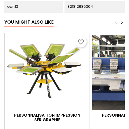
ean13
821812685304
YOU MIGHT ALSO LIKE
<
>
favorite_border
PERSONNALISATION IMPRESSION
PERSONNALIS
SÉRIGRAPHIE