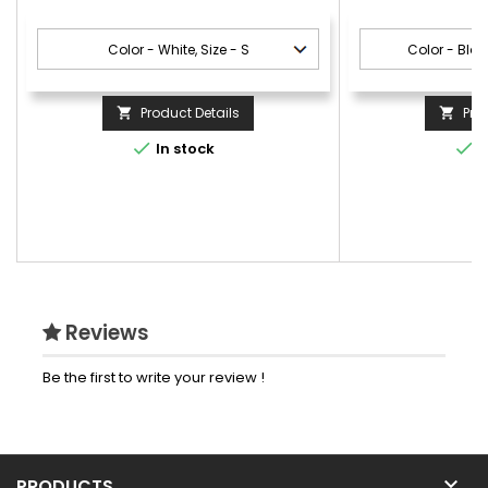
Product Details
Pro




In stock
I
Reviews
Be the first to write your review !

PRODUCTS