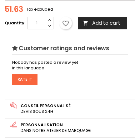
51.63
Tax excluded
Add to cart
favorite_border
Quantity

Customer ratings and reviews
Nobody has posted a review yet
in this language
RATE IT
CONSEIL PERSONNALISÉ
DEVIS SOUS 24H
PERSONNALISATION
DANS NOTRE ATELIER DE MARQUAGE