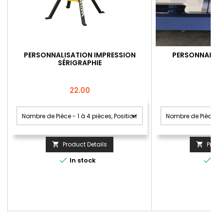
PERSONNALISATION IMPRESSION
PERSONNALIS
SÉRIGRAPHIE
Price
22.00
Product Details
Pro




In stock
I