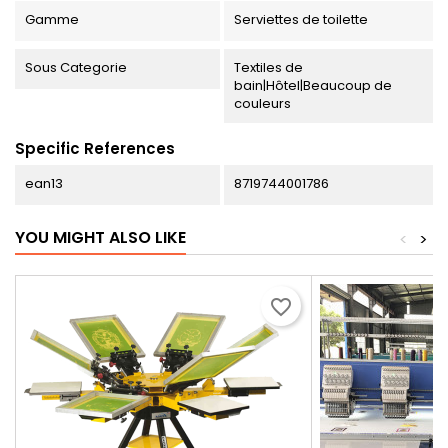
Gamme
Serviettes de toilette
Sous Categorie
Textiles de
bain|Hôtel|Beaucoup de
couleurs
Specific References
ean13
8719744001786
YOU MIGHT ALSO LIKE
<
>
favorite_border