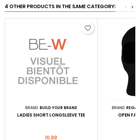
4 OTHER PRODUCTS IN THE SAME CATEGORY:
<
>
favorite_border
BRAND:
BUILD YOUR BRAND
BRAND:
REGAT
LADIES SHORT LONGSLEEVE TEE
OPEN FAC
Price
10.88